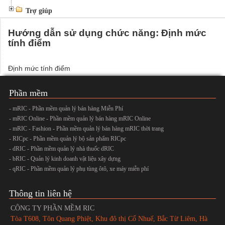
Trợ giúp
Hướng dẫn sử dụng chức năng: Định mức
tính điểm
Định mức tính điểm
Phần mềm
- mRIC - Phần mềm quản lý bán hàng Miễn Phí
- mRIC Online - Phần mềm quản lý bán hàng mRIC Online
- mRIC - Fashion - Phần mềm quản lý bán hàng mRIC thời trang
- RICpc - Phần mềm quản lý bộ sản phẩm RICpc
- dRIC - Phần mềm quản lý nhà thuốc dRIC
- bRIC - Quản lý kinh doanh vật liệu xây dựng
- qRIC - Phần mềm quản lý phụ tùng ôtô, xe máy miễn phí
Thông tin liên hệ
CÔNG TY PHẦN MỀM RIC
Tòa T608, Tôn Quang Phiệt, Khu đô thị Cổ Nhuế, Bắc Từ Liêm, Hà