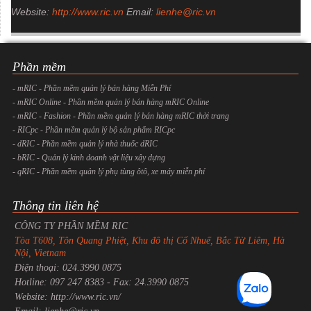
Website:
http://www.ric.vn
Email:
lienhe@ric.vn
Phần mềm
- mRIC - Phần mềm quản lý bán hàng Miễn Phí
- mRIC Online - Phần mềm quản lý bán hàng mRIC Online
- mRIC - Fashion - Phần mềm quản lý bán hàng mRIC thời trang
- RICpc - Phần mềm quản lý bộ sản phẩm RICpc
- dRIC - Phần mềm quản lý nhà thuốc dRIC
- bRIC - Quản lý kinh doanh vật liệu xây dựng
- qRIC - Phần mềm quản lý phụ tùng ôtô, xe máy miễn phí
Thông tin liên hệ
CÔNG TY PHẦN MỀM RIC
Tòa T608, Tôn Quang Phiệt, Khu đô thị Cổ Nhuế, Bắc Từ Liêm, Hà
Nội, Vietnam
Điện thoại: 024.3990 0875
Hotline: 097 247 8383 - Fax: 24.3990 0875
Website: http://www.ric.vn/