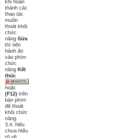
khi hoàn
thành các
thao tác
muốn
thoát khỏi
chức
năng
Sửa
thì tiến
hành ấn
vào phím
chức
năng
Kết
thúc
hoặc
(F12)
trên
bàn phím
để thoát
khỏi chức
năng.
3.4. Nếu
chưa hiểu
rõ về