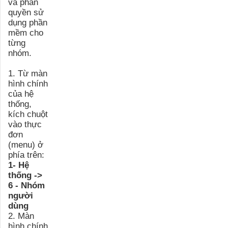
và phân
quyền sử
dụng phần
mềm cho
từng
nhóm.
1. Từ màn
hình chính
của hệ
thống,
kích chuột
vào thực
đơn
(menu) ở
phía trên:
1- Hệ
thống ->
6 - Nhóm
người
dùng
2. Màn
hình chính