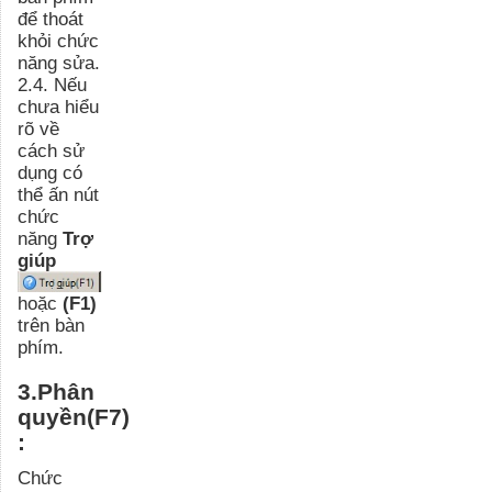
để thoát
khỏi chức
năng sửa.
2.4. Nếu
chưa hiểu
rõ về
cách sử
dụng có
thể ấn nút
chức
năng
Trợ
giúp
hoặc
(F1)
trên bàn
phím.
3.Phân
quyền(F7)
:
Chức