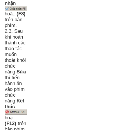
nhậ
n
hoặc
(F8)
trên bàn
phím.
2.3. Sau
khi hoàn
thành các
thao tác
muốn
thoát khỏi
chức
năng
Sửa
thì tiến
hành ấn
vào phím
chức
năng
Kết
thúc
hoặc
(F12)
trên
bàn phím