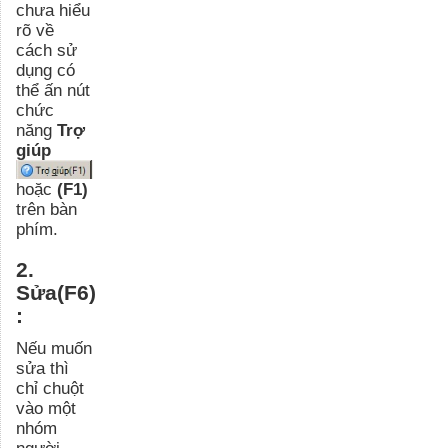
chưa hiểu
rõ về
cách sử
dụng có
thể ấn nút
chức
năng
Trợ
giúp
hoặc
(F1)
trên bàn
phím.
2.
Sửa(F6)
:
Nếu muốn
sửa thì
chỉ chuột
vào một
nhóm
người