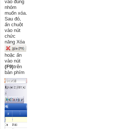
vào đúng
nhóm
muốn xóa.
Sau đó,
ấn chuột
vào nút
chức
năng Xóa
hoặc ấn
vào nút
(F9)
trên
bàn phím