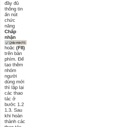
đầy đủ
thông tin
ấn nút
chức
năng
Chấp
nhận
hoặc
(F8)
trên bàn
phím. Để
tạo thêm
nhóm
người
dùng mới
thì lặp lại
các thao
tác ở
bước 1.2
1.3. Sau
khi hoàn
thành các
thao tác