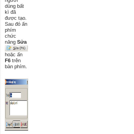
dùng bất
kì đã
được tạo.
Sau đó ấn
phím
chức
năng
Sửa
hoặc ấn
F6
trên
bàn phím.