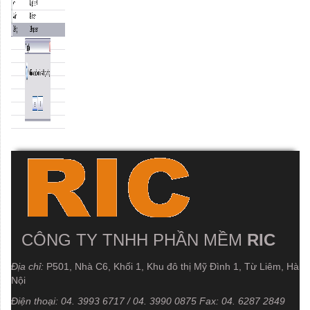
CÔNG TY TNHH PHẦN MỀM
RIC
Địa chỉ:
P501, Nhà C6, Khối 1, Khu đô thị Mỹ Đình 1, Từ Liêm, Hà
Nội
Điện thoại:
04. 3993 6717 / 04. 3990 0875
Fax:
04. 6287 2849