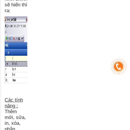
sẽ hiển thì
ra:
Các tính
năng :
Thêm
mới, sửa,
in, xóa,
phân