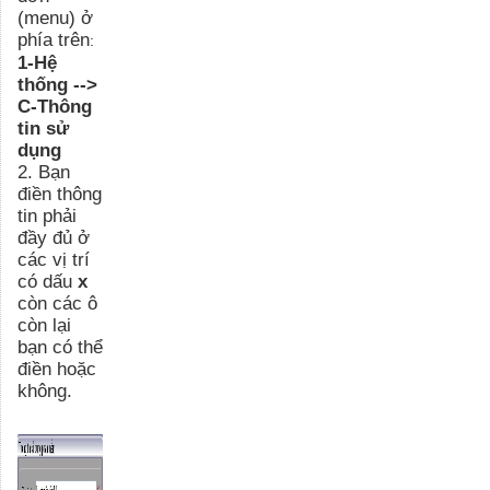
(menu) ở
phía trên
:
1-Hệ
thống -->
C-Thông
tin sử
dụng
2.
Bạn
điền thông
tin phải
đầy đủ ở
các vị trí
có dấu
x
còn các ô
còn lại
bạn có thể
điền hoặc
không.