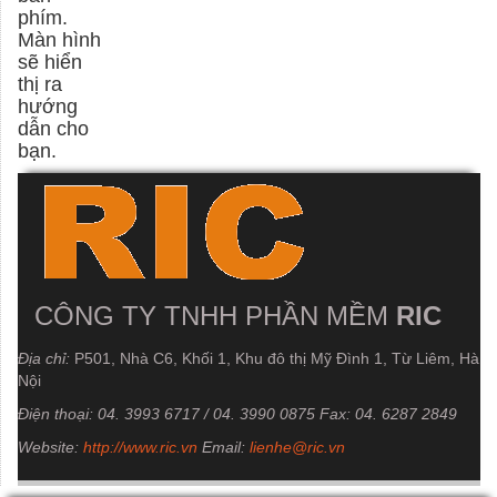
phím.
Màn hình
sẽ hiển
thị ra
hướng
dẫn cho
bạn.
CÔNG TY TNHH PHẦN MỀM
RIC
Địa chỉ:
P501, Nhà C6, Khối 1, Khu đô thị Mỹ Đình 1, Từ Liêm, Hà
Nội
Điện thoại:
04. 3993 6717 / 04. 3990 0875
Fax:
04. 6287 2849
Website:
http://www.ric.vn
Email:
lienhe@ric.vn