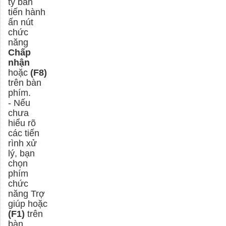
ty bán
tiến hành
ấn nút
chức
năng
Chấp
nhận
hoặc
(F8)
trên bàn
phím.
- Nếu
chưa
hiểu rõ
các tiến
rình xử
lý, bạn
chọn
phím
chức
năng Trợ
giúp hoặc
(F1)
trên
bàn