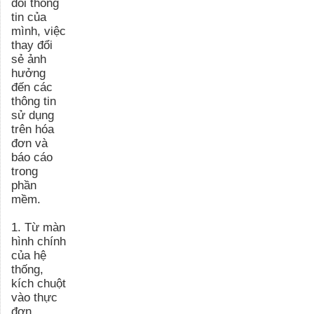
đổi thông
tin của
mình, việc
thay đổi
sẻ ảnh
hưởng
đến các
thông tin
sử dụng
trên hóa
đơn và
báo cáo
trong
phần
mềm.
1
.
Từ màn
hình chính
của hệ
thống,
kích chuột
vào thực
đơn