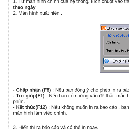
1
.
Từ màn hình chính của hệ thống, kích chuột vào t
theo ngày
2
.
Màn hình xuất hiện .
-
Chấp nhận (F8)
: Nếu bạn đồng ý cho phép in ra bá
-
Trợ giúp(F1)
: Nếu bạn có những vấn đề thắc mắc h
phím.
-
Kết thúc(F12)
: Nếu không muốn in ra báo cáo , bạn
màn hình làm việc chính.
3
.
Hiển thị ra báo cáo và có thể in ngay.