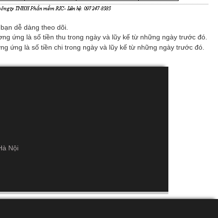
 bạn dễ dàng theo dõi.
ơng ứng là số tiền thu trong ngày và lũy kế từ những ngày trước đó.
ơng ứng là số tiền chi trong ngày và lũy kế từ những ngày trước đó.
Hà Nội