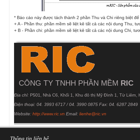
* Báo cáo này được tách thành 2 phần Thu và Chi riêng biệt để
+ A - Phần thu: phần mềm sẽ liệt kê tất cả các nội dung Thu, tư
+ B - Phần chi: phần mềm sẽ liệt kê tất cả các nội dung Chi, tư
CÔNG TY TNHH PHẦN MỀM
RIC
Địa chỉ:
P501, Nhà C6, Khối 1, Khu đô thị Mỹ Đình 1, Từ Liêm, 
Điện thoại:
04. 3993 6717 / 04. 3990 0875
Fax:
04. 6287 2849
Website:
http://www.ric.vn
Email:
lienhe@ric.vn
Thông tin liên hệ