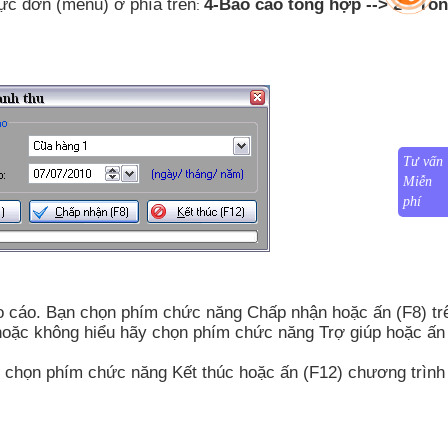
hực đơn (menu) ở phía trên
4-Báo cáo tổng hợp --> 2 - Tổ
:
Tư vấn
Miễn
phí
o cáo. Bạn chọn phím chức năng Chấp nhận hoặc ấn (F8) tr
oặc không hiểu hãy chọn phím chức năng Trợ giúp hoặc ấn 
 chọn phím chức năng Kết thúc hoặc ấn (F12) chương trình 