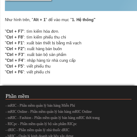
Như hình trên, "
Alt + 1
" để vào mục "
1. Hệ thống"
"
Ctrl + F7
": tìm kiếm hóa đơn.
"
Ctrl + F8
": tìm kiếm phiếu thu chi
"
Ctrl + F1
": xuất bán thiết bị bằng mã vạch
"
Ctrl + F2":
xuất hàng bán buôn
"Ctrl + F3
": xuất bán bộ sản phẩm
"Ctrl + F4
": nhập hàng từ nhà cung cấp
"
Ctrl + F5
": viết phiếu thu
"
Ctrl + F6
": viết phiếu chi
Phần mềm
- mRIC - Phần mềm quản lý bán hàng Miễn Phí
- mRIC Online - Phần mềm quản lý bán hàng mRIC Online
- mRIC - Fashion - Phần mềm quản lý bán hàng mRIC thời trang
- RICpc - Phần mềm quản lý bộ sản phẩm RICpc
- dRIC - Phần mềm quản lý nhà thuốc dRIC
- bRIC - Quản lý kinh doanh vật liệu xây dựng