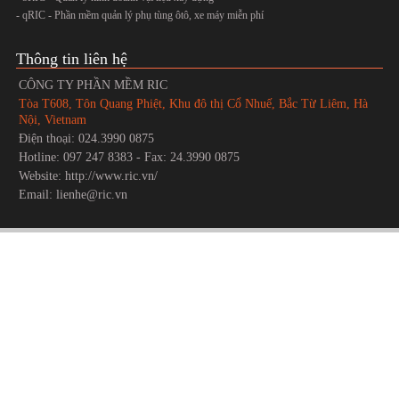
- qRIC - Phần mềm quản lý phụ tùng ôtô, xe máy miễn phí
Thông tin liên hệ
CÔNG TY PHẦN MỀM RIC
Tòa T608, Tôn Quang Phiệt, Khu đô thị Cổ Nhuế, Bắc Từ Liêm, Hà
Nội, Vietnam
Điện thoại: 024.3990 0875
Hotline: 097 247 8383 - Fax: 24.3990 0875
Website: http://www.ric.vn/
Email: lienhe@ric.vn