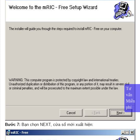
Tư
vấn
Miễn
phí
Bước 7:
Bạn chọn NEXT, cửa sổ mới xuất hiện: