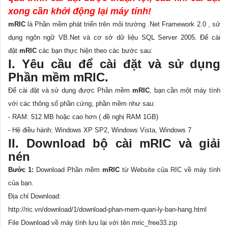
xong cần khởi động lại máy tính!
mRIC
là Phần mềm phát triển trên môi trường .Net Framework 2.0 , sử
dụng ngôn ngữ VB.Net và cơ sở dữ liệu SQL Server 2005. Để cài
đặt
mRIC
các bạn thực hiện theo các bước sau:
I. Yêu cầu để cài đặt và sử dụng
Phần mềm mRIC.
Để cài đặt và sử dụng được Phần mềm
mRIC
, bạn cần một máy tính
với các thông số phần cứng, phần mềm như sau:
- RAM: 512 MB hoặc cao hơn ( đề nghị RAM 1GB)
- Hệ điều hành: Windows XP SP2, Windows Vista, Windows 7
II. Download bộ cài mRIC và giải
nén
Bước 1:
Download Phần mềm
mRIC
từ Website của RIC về máy tính
của bạn.
Địa chỉ Download:
http://ric.vn/download/1/download-phan-mem-quan-ly-ban-hang.html
File Download về máy tính lưu lại với tên mric_free33.zip