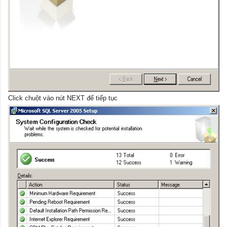
Click chuột vào nút NEXT để tiếp tục