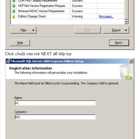
Click chuột vào nút NEXT để tiếp tục