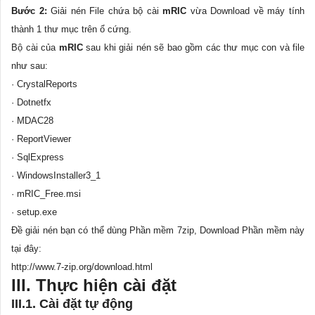
Bước 2:
Giải nén File chứa bộ cài
mRIC
vừa Download về máy tính
thành 1 thư mục trên ổ cứng.
Bộ cài của
mRIC
sau khi giải nén sẽ bao gồm các thư mục con và file
như sau:
· CrystalReports
· Dotnetfx
· MDAC28
· ReportViewer
· SqlExpress
· WindowsInstaller3_1
· mRIC_Free.msi
· setup.exe
Đề giải nén bạn có thể dùng Phần mềm 7zip, Download Phần mềm này
tại đây:
http://www.7-zip.org/download.html
III. Thực hiện cài đặt
III.1. Cài đặt tự động