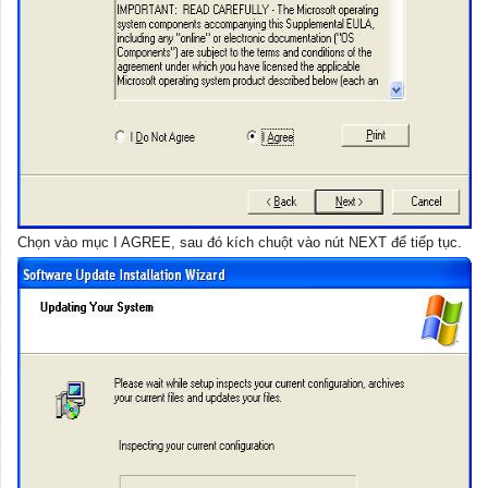
Chọn vào mục I AGREE, sau đó kích chuột vào nút NEXT để tiếp tục.