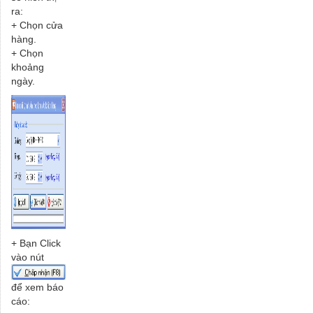
ra:
+ Chọn cửa
hàng.
+ Chọn
khoảng
ngày.
+ Bạn Click
vào nút
để xem báo
cáo: