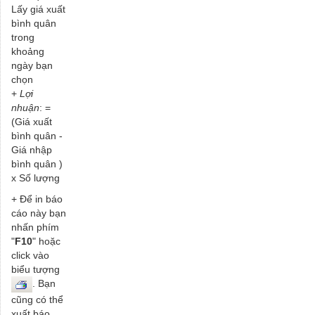
Lấy giá xuất
bình quân
trong
khoảng
ngày bạn
chọn
+
Lợi
nhuận
: =
(Giá xuất
bình quân -
Giá nhập
bình quân )
x Số lượng
+ Để in báo
cáo này bạn
nhấn phím
"
F10
" hoặc
click vào
biểu tượng
. Bạn
cũng có thể
xuất báo