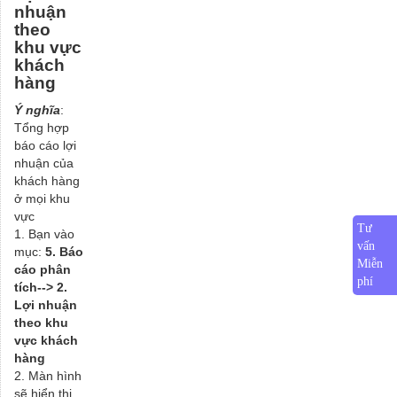
nhuận
theo
khu vực
khách
hàng
Ý nghĩa
:
Tổng hợp
báo cáo lợi
nhuận của
khách hàng
ở mọi khu
vực
Tư
1. Bạn vào
vấn
mục:
5. Báo
Miễn
cáo phân
phí
tích--> 2.
Lợi nhuận
theo khu
vực khách
hàng
2. Màn hình
sẽ hiển thị