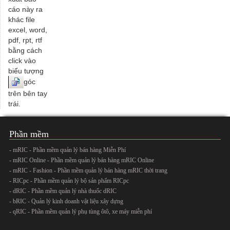
cáo này ra
khác file
excel, word,
pdf, rpt, rtf
bằng cách
click vào
biểu tượng
góc
trên bên tay
trái.
Phần mềm
- mRIC - Phần mềm quản lý bán hàng Miễn Phí
- mRIC Online - Phần mềm quản lý bán hàng mRIC Online
- mRIC - Fashion - Phần mềm quản lý bán hàng mRIC thời trang
- RICpc - Phần mềm quản lý bộ sản phẩm RICpc
- dRIC - Phần mềm quản lý nhà thuốc dRIC
- bRIC - Quản lý kinh doanh vật liệu xây dựng
- qRIC - Phần mềm quản lý phụ tùng ôtô, xe máy miễn phí