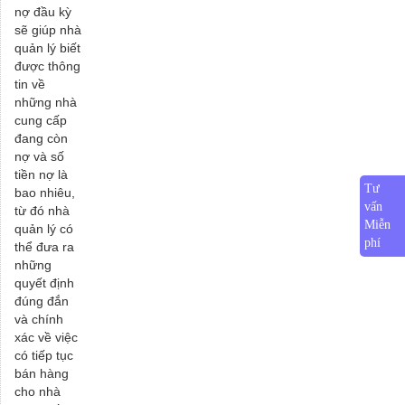
nợ đầu kỳ
sẽ giúp nhà
quản lý biết
được thông
tin về
những nhà
cung cấp
đang còn
nợ và số
tiền nợ là
Tư
bao nhiêu,
vấn
từ đó nhà
Miễn
quản lý có
phí
thể đưa ra
những
quyết định
đúng đắn
và chính
xác về việc
có tiếp tục
bán hàng
cho nhà