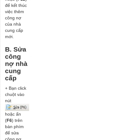
để kết thúc
việc thêm
công nợ
của nhà
cung cấp
mới.
B. Sửa
công
nợ nhà
cung
cấp
+ Bạn click
chuột vào
nút
hoặc ấn
(
F6
) trên
bàn phím
để sửa
công nợ