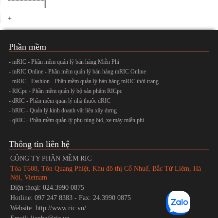
+
Phần mềm
- mRIC - Phần mềm quản lý bán hàng Miễn Phí
- mRIC Online - Phần mềm quản lý bán hàng mRIC Online
- mRIC - Fashion - Phần mềm quản lý bán hàng mRIC thời trang
- RICpc - Phần mềm quản lý bộ sản phẩm RICpc
- dRIC - Phần mềm quản lý nhà thuốc dRIC
- bRIC - Quản lý kinh doanh vật liệu xây dựng
- qRIC - Phần mềm quản lý phụ tùng ôtô, xe máy miễn phí
Thông tin liên hệ
CÔNG TY PHẦN MỀM RIC
Tòa T608, Tôn Quang Phiệt, Khu đô thị Cổ Nhuế, Bắc Từ Liêm, Hà
Nội, Vietnam
Điện thoại: 024.3990 0875
Hotline: 097 247 8383 - Fax: 24.3990 0875
Website: http://www.ric.vn/