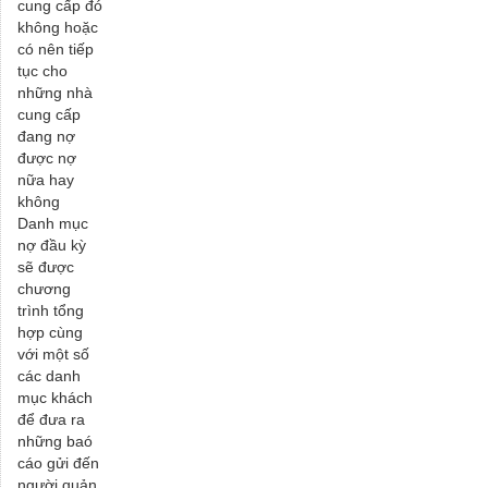
cung cấp đó
không hoặc
có nên tiếp
tục cho
những nhà
cung cấp
đang nợ
được nợ
nữa hay
không
Danh mục
nợ đầu kỳ
sẽ được
chương
trình tổng
hợp cùng
với một số
các danh
mục khách
để đưa ra
những baó
cáo gửi đến
người quản