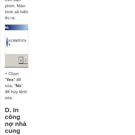
phím. Màn
hình sẽ hiển
thị ra:
+ Chọn
"
Yes
" để
xóa, "
No
"
để hủy lệnh
xóa.
D. In
công
nợ nhà
cung