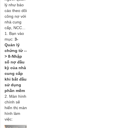
lý như báo
cáo theo dõi
công nợ với
nhà cung
cấp, NCC...
1. Bạn vào
mục:
3-
Quản lý
chứng từ --
> 8-Nhập
số nợ đầu
kỳ của nhà
cung cấp
khi bắt đầu
sử dụng
phần mềm
2. Màn hình
chính sẽ
hiển thị màn
hình làm
việc: