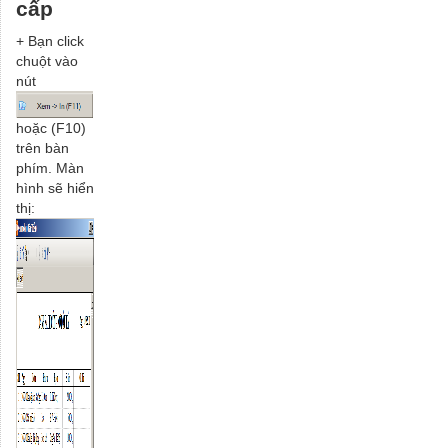
cấp
+ Bạn click
chuột vào
nút
hoặc (F10)
trên bàn
phím. Màn
hình sẽ hiển
thị: