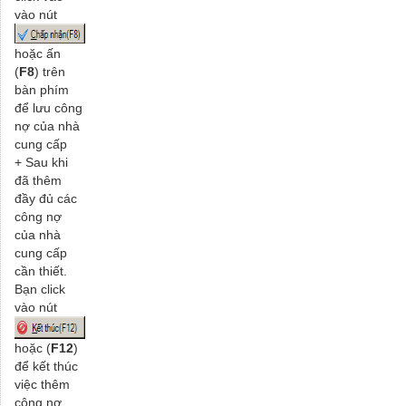
vào nút
hoặc ấn
(
F8
) trên
bàn phím
để lưu công
nợ của nhà
cung cấp
+ Sau khi
đã thêm
đầy đủ các
công nợ
của nhà
cung cấp
cần thiết.
Bạn click
vào nút
hoặc (
F12
)
để kết thúc
việc thêm
công nợ