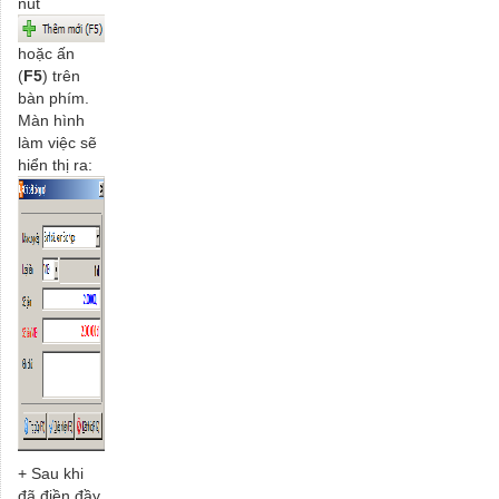
nút
hoặc ấn
(
F5
) trên
bàn phím.
Màn hình
làm việc sẽ
hiển thị ra:
+ Sau khi
đã điền đầy