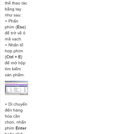
thể thao tác
bằng tay
như sau:
+ Phấn
phím (
Esc
)
để trở về ô
mã vạch.
+ Nhấn tổ
hợp phím
(
Ctrl + E
)
để mở hộp
tìm kiếm
sản phẩm:
+ Di chuyển
đến hàng
hóa cần
chọn, nhấn
phím
Enter