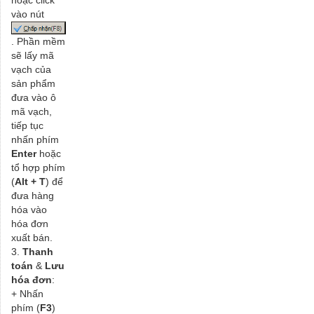
hoặc click
vào nút
. Phần mềm
sẽ lấy mã
vạch của
sản phẩm
đưa vào ô
mã vạch,
tiếp tục
nhấn phím
Enter
hoặc
tổ hợp phím
(
Alt + T
) để
đưa hàng
hóa vào
hóa đơn
xuất bán.
3.
Thanh
toán
&
Lưu
hóa đơn
:
+ Nhấn
phím (
F3
)