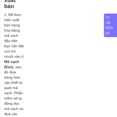
xuất
bán
1. Để thực
Tư
hiện xuất
vấn
bán hàng
Miễn
hóa bằng
phí
mã vạch
đầu tiên
bạn cần đặt
con trỏ
chuột vào ô
Mã vạch
(Esc)
, sau
đó đưa
hàng hóa
vào thiết bị
quét mã
vạch. Phần
mềm sẽ tự
động đọc
mã vạch và
đưa các