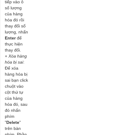
tiếp vào ô
số lượng
của hàng
hóa đó rồi
thay đổi số
lượng, nhấn
Enter
để
thực hiện
thay đổi.
+
Xóa hàng
hóa bị sai
:
Để xóa
hàng hóa bị
sai bạn click
chuột vào
cột thứ tự
của hàng
hóa đó, sau
đó nhấn
phím
"
Delete
"
trên bàn
phím. Phần