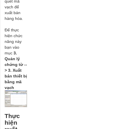
quét mã
vạch để
xuất bán
hàng hóa.
Để thực
hiện chức
năng này
bạn vào
mục
3.
Quản lý
chứng từ --
> 3. Xuất
bán thiết bị
bằng mã
vạch
Thực
hiện