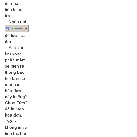
để nhập
tiền khách
trả.
+ Nhấn nút
để lưu hóa
đơn.
+ Sau khi
lưu xong
phần mềm
sẽ hiện ra
thông báo
hỏi bạn có
muốn in
hóa đơn
này không?
Chọn "
Yes
"
để in luôn
hóa đơn,
"
No
" -
không in và
tiếp tục bán