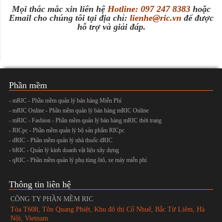
Mọi thắc mắc xin liên hệ
Hotline: 097 247 8383
hoặc
Email cho chúng tôi tại địa chỉ:
lienhe@ric.vn
để được
hỗ trợ và giải đáp.
Phần mềm
- mRIC - Phần mềm quản lý bán hàng Miễn Phí
- mRIC Online - Phần mềm quản lý bán hàng mRIC Online
- mRIC - Fashion - Phần mềm quản lý bán hàng mRIC thời trang
- RICpc - Phần mềm quản lý bộ sản phẩm RICpc
- dRIC - Phần mềm quản lý nhà thuốc dRIC
- bRIC - Quản lý kinh doanh vật liệu xây dựng
- qRIC - Phần mềm quản lý phụ tùng ôtô, xe máy miễn phí
Thông tin liên hệ
CÔNG TY PHẦN MỀM RIC
Tòa T608, Tôn Quang Phiệt, Khu đô thị Cổ Nhuế, Bắc Từ Liêm, Hà
Nội, Vietnam