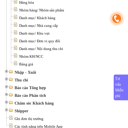
Hàng hóa
Nhóm hàng/ Nhóm sản phẩm
Danh mục/ Khách hàng
Danh mục/ Nhà cung cấp
Danh mục/ Khu vực
Danh mục/ Đơn vị quy đổi
Danh mục/ Nội dung thu chi
Nhóm KH/NCC
Bảng giá
Nhập - Xuất
Tư
Thu chi
vấn
Báo cáo Tổng hợp
Miễn
Báo cáo Phân tích
phí
Chăm sóc Khách hàng
Shipper
Ghi đơn thị trường
Các tính năng trên Mobile App