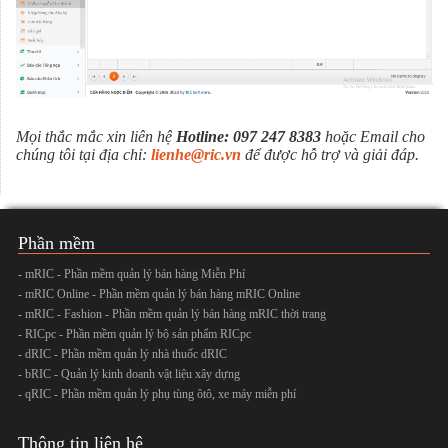
Mọi thắc mắc xin liên hệ
Hotline: 097 247 8383
hoặc Email cho
chúng tôi tại địa chỉ:
lienhe@ric.vn
để được hỗ trợ và giải đáp.
Phần mềm
- mRIC - Phần mềm quản lý bán hàng Miễn Phí
- mRIC Online - Phần mềm quản lý bán hàng mRIC Online
- mRIC - Fashion - Phần mềm quản lý bán hàng mRIC thời trang
- RICpc - Phần mềm quản lý bộ sản phẩm RICpc
- dRIC - Phần mềm quản lý nhà thuốc dRIC
- bRIC - Quản lý kinh doanh vật liệu xây dựng
- qRIC - Phần mềm quản lý phụ tùng ôtô, xe máy miễn phí
Thông tin liên hệ