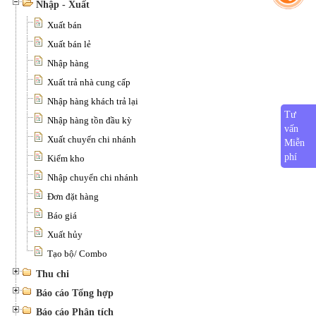
Nhập - Xuất
Xuất bán
Xuất bán lẻ
Nhập hàng
Xuất trả nhà cung cấp
Nhập hàng khách trả lại
Tư
Nhập hàng tồn đầu kỳ
vấn
Xuất chuyển chi nhánh
Miễn
phí
Kiểm kho
Nhập chuyển chi nhánh
Đơn đặt hàng
Báo giá
Xuất hủy
Tạo bộ/ Combo
Thu chi
Báo cáo Tổng hợp
Báo cáo Phân tích