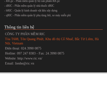
- RICpc - Phần mềm quản lý bộ sản phẩm RICpc
- dRIC - Phần mềm quản lý nhà thuốc dRIC
- bRIC - Quản lý kinh doanh vật liệu xây dựng
- qRIC - Phần mềm quản lý phụ tùng ôtô, xe máy miễn phí
Thông tin liên hệ
CÔNG TY PHẦN MỀM RIC
Tòa T608, Tôn Quang Phiệt, Khu đô thị Cổ Nhuế, Bắc Từ Liêm, Hà
Nội, Vietnam
Điện thoại: 024.3990 0875
Hotline: 097 247 8383 - Fax: 24.3990 0875
Website: http://www.ric.vn/
Email: lienhe@ric.vn