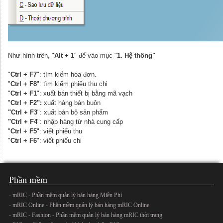
Như hình trên, "
Alt + 1
" để vào mục "
1. Hệ thống"
"
Ctrl + F7
": tìm kiếm hóa đơn.
"
Ctrl + F8
": tìm kiếm phiếu thu chi
"
Ctrl + F1
": xuất bán thiết bị bằng mã vạch
"
Ctrl + F2":
xuất hàng bán buôn
"Ctrl + F3
": xuất bán bộ sản phẩm
"Ctrl + F4
": nhập hàng từ nhà cung cấp
"
Ctrl + F5
": viết phiếu thu
"
Ctrl + F6
": viết phiếu chi
Phần mềm
- mRIC - Phần mềm quản lý bán hàng Miễn Phí
- mRIC Online - Phần mềm quản lý bán hàng mRIC Online
- mRIC - Fashion - Phần mềm quản lý bán hàng mRIC thời trang