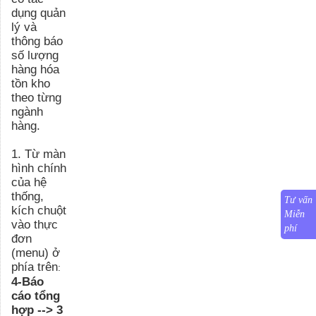
dụng quản
lý và
thông báo
số lượng
hàng hóa
tồn kho
theo từng
ngành
hàng.
1
.
Từ màn
hình chính
của hệ
thống,
Tư vấn
kích chuột
Miễn
vào thực
phí
đơn
(menu) ở
phía trên
:
4-Báo
cáo tổng
hợp --> 3