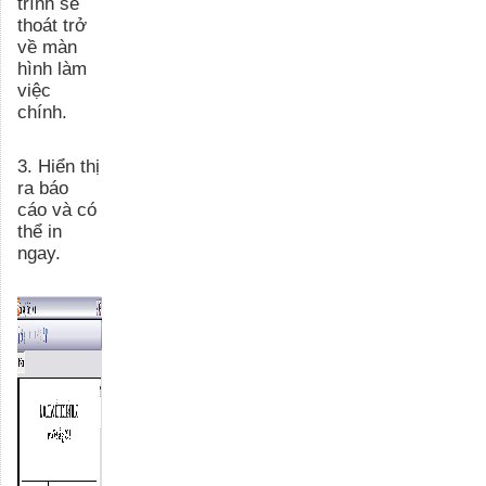
trình sẽ
thoát trở
về màn
hình làm
việc
chính.
3
.
Hiển thị
ra báo
cáo và có
thể in
ngay.