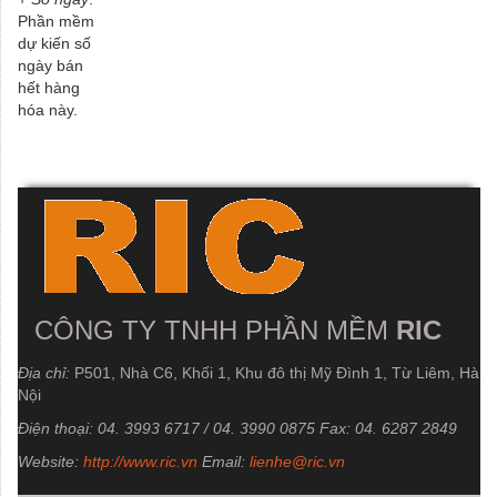
Phần mềm
dự kiến số
ngày bán
hết hàng
hóa này.
CÔNG TY TNHH PHẦN MỀM
RIC
Địa chỉ:
P501, Nhà C6, Khối 1, Khu đô thị Mỹ Đình 1, Từ Liêm, Hà
Nội
Điện thoại:
04. 3993 6717 / 04. 3990 0875
Fax:
04. 6287 2849
Website:
http://www.ric.vn
Email:
lienhe@ric.vn