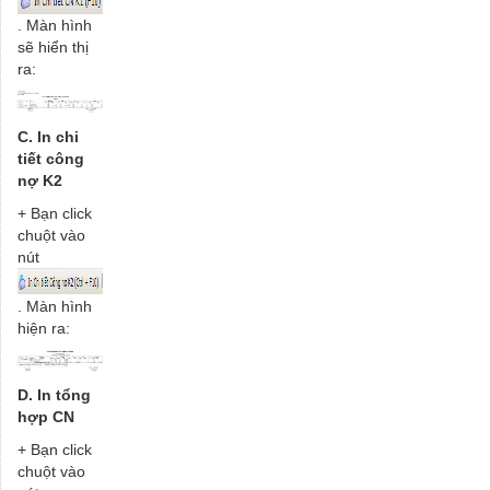
. Màn hình
sẽ hiển thị
ra:
C. In chi
tiết công
nợ K2
+ Bạn click
chuột vào
nút
. Màn hình
hiện ra:
D. In tổng
hợp CN
+ Bạn click
chuột vào