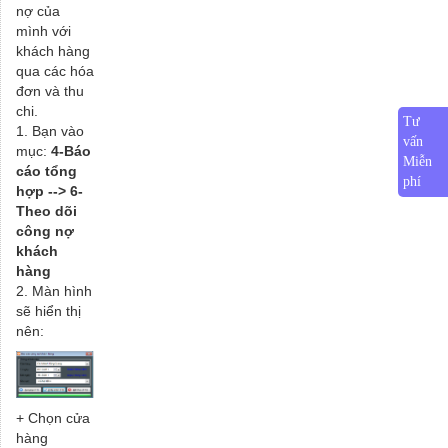
nợ của
mình với
khách hàng
qua các hóa
đơn và thu
chi.
Tư
1. Bạn vào
vấn
mục:
4-Báo
Miễn
cáo tổng
phí
hợp --> 6-
Theo dõi
công nợ
khách
hàng
2. Màn hình
sẽ hiển thị
nên:
+ Chọn cửa
hàng