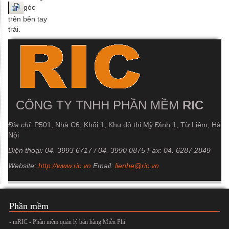
góc
trên bên tay
trái.
CÔNG TY TNHH PHẦN MỀM
RIC
Địa chỉ:
P501, Nhà C6, Khối 1, Khu đô thị Mỹ Đình 1, Từ Liêm, Hà
Nội
Điện thoại: 04. 3993 6717 / 04. 3990 0875
Fax:
04. 6287 2849
Website:
http://www.ric.vn
Email:
lienhe@ric.vn
Phần mềm
- mRIC - Phần mềm quản lý bán hàng Miễn Phí