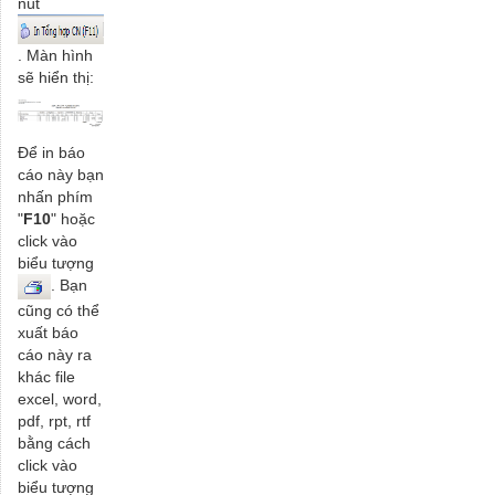
nút
. Màn hình
sẽ hiển thị:
Để in báo
cáo này bạn
nhấn phím
"
F10
" hoặc
click vào
biểu tượng
. Bạn
cũng có thể
xuất báo
cáo này ra
khác file
excel, word,
pdf, rpt, rtf
bằng cách
click vào
biểu tượng