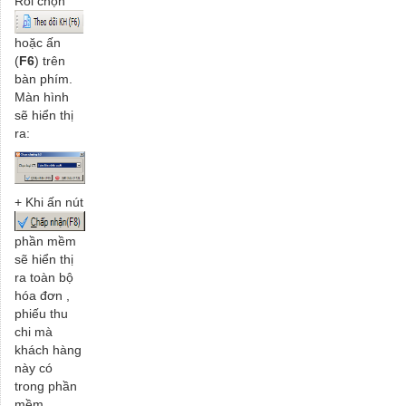
Rồi chọn
hoặc ấn
(
F6
) trên
bàn phím.
Màn hình
sẽ hiển thị
ra:
+ Khi ấn nút
phần mềm
sẽ hiển thị
ra toàn bộ
hóa đơn ,
phiếu thu
chi mà
khách hàng
này có
trong phần
mềm