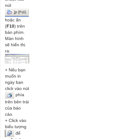
nút
hoặc ấn
(
F10
) trên
bàn phím.
Màn hình
sẽ hiển thị
ra:
+ Nếu bạn
muốn in
ngày bạn
click vào nút
phía
trên bên trái
của báo
cáo.
+ Click vào
biểu tượng
để