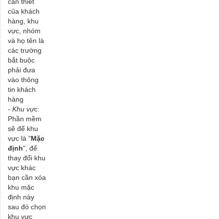
cần thiết
của khách
hàng, khu
vực, nhóm
và họ tên là
các trường
bắt buộc
phải đưa
vào thông
tin khách
hàng
-
Khu vực
:
Phần mềm
sẽ để khu
vực là "
Mặc
định
", để
thay đổi khu
vực khác
bạn cần xóa
khu mặc
định này
sau đó chọn
khu vực