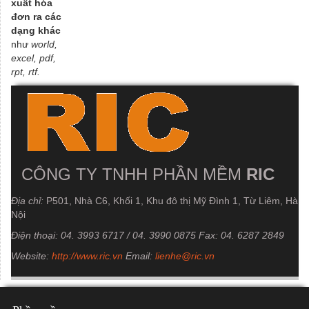
xuất hóa
đơn ra các
dạng khác
như
world,
excel, pdf,
rpt, rtf.
CÔNG TY TNHH PHẦN MỀM
RIC
Địa chỉ:
P501, Nhà C6, Khối 1, Khu đô thị Mỹ Đình 1, Từ Liêm, Hà
Nội
Điện thoại: 04. 3993 6717 / 04. 3990 0875
Fax:
04. 6287 2849
Website:
http://www.ric.vn
Email:
lienhe@ric.vn