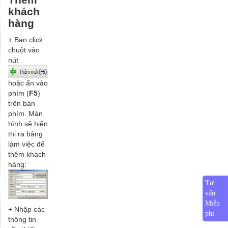
Thêm
khách
hàng
+ Bạn click
chuột vào
nút
hoặc ấn vào
phím (
F5
)
trên bàn
phím. Màn
hình sẽ hiển
thị ra bảng
làm việc để
thêm khách
hàng:
Tư
vấn
Miễn
+ Nhập các
phí
thông tin