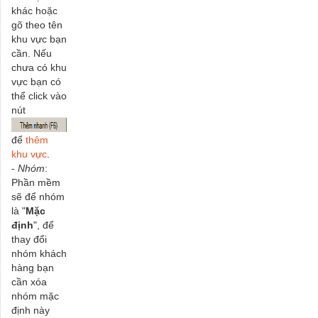
khác hoặc
gõ theo tên
khu vực bạn
cần. Nếu
chưa có khu
vực bạn có
thể click vào
nút
để
thêm
khu vực
.
-
Nhóm
:
Phần mềm
sẽ để nhóm
là "
Mặc
định
", để
thay đổi
nhóm khách
hàng bạn
cần xóa
nhóm mặc
định này