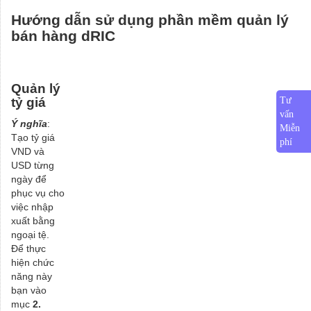
Hướng dẫn sử dụng phần mềm quản lý
bán hàng dRIC
Quản lý
tỷ giá
Tư
vấn
Ý nghĩa
:
Miễn
Tạo tỷ giá
phí
VND và
USD từng
ngày để
phục vụ cho
việc nhập
xuất bằng
ngoại tệ.
Để thực
hiện chức
năng này
bạn vào
mục
2.