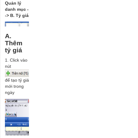
Quản lý
danh mục -
-> B. Tỷ giá
A.
Thêm
tỷ giá
1. Click vào
nút
để tạo tỷ giá
mới trong
ngày