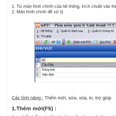
1
.
Từ màn hình chính của hệ thống, kích chuột vào t
2
.
Màn hình chính để xử lý
Các tính năng :
Thêm mới, sửa, xóa, in, trợ giúp
1.Thêm mới(F5) :