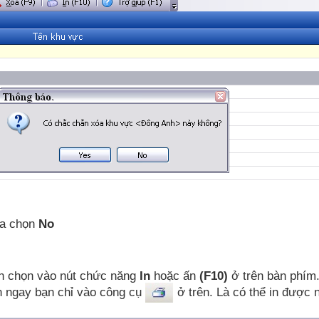
óa chọn
No
ạn chọn vào nút chức năng
In
hoặc ấn
(F10)
ở trên bàn phím
n ngay bạn chỉ vào công cụ
ở trên. Là có thể in được 