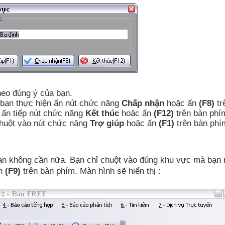
heo đúng ý của bạn.
c bạn thực hiện ấn nút chức năng
Chấp nhận
hoặc ấn
(F8)
tr
 ấn tiếp nút chức năng
Kết thúc
hoặc ấn
(F12)
trên bàn phí
 chuột vào nút chức năng
Trợ giúp
hoặc ấn
(F1)
trên bàn phí
n không cần nữa. Bạn chỉ chuột vào đúng khu vực mà bạn
ấn
(F9)
trên bàn phím. Màn hình sẽ hiển thị :