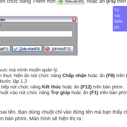
phím chức năng Thêm mới
hoặc ấn
(F5)
trên
Tư
vấn
Miễn
phí
 vực mà mình muốn quản lý.
ạn thực hiện ấn nút chức năng
Chấp nhận
hoặc ấn
(F8)
trên 
 bước lặp 1.2
 tiếp nút chức năng
Kết thúc
hoặc ấn
(F12)
trên bàn phím.
 chuột vào nút chức năng
Trợ giúp
hoặc ấn
(F1)
trên bàn phí
sai tên. Bạn dùng chuột chỉ vào đúng tên mà bạn thấy 
ên bàn phím. Màn hình sẽ hiện thị ra :