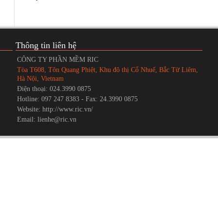
Thông tin liên hệ
CÔNG TY PHẦN MỀM RIC
Tòa T608, Tôn Quang Phiệt, Khu đô thị Cổ Nhuế, Bắc Từ Liêm,
Hà Nội, Vietnam
Điện thoại: 024.3990 0875
Hotline: 097 247 8383 - Fax: 24.3990 0875
Website: http://www.ric.vn/
Email: lienhe@ric.vn