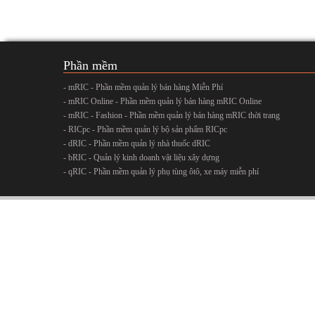
Phần mềm
- mRIC - Phần mềm quản lý bán hàng Miễn Phí
- mRIC Online - Phần mềm quản lý bán hàng mRIC Online
- mRIC - Fashion - Phần mềm quản lý bán hàng mRIC thời trang
- RICpc - Phần mềm quản lý bộ sản phẩm RICpc
- dRIC - Phần mềm quản lý nhà thuốc dRIC
- bRIC - Quản lý kinh doanh vật liệu xây dựng
- qRIC - Phần mềm quản lý phụ tùng ôtô, xe máy miễn phí