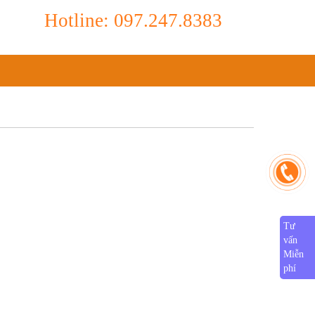
Hotline: 097.247.8383
Tư
vấn
Miễn
phí