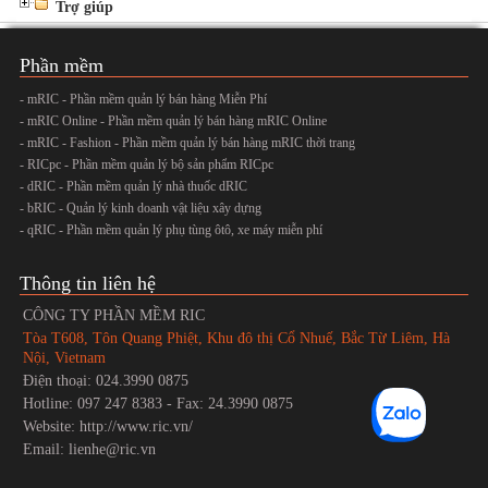
Trợ giúp
Phần mềm
- mRIC - Phần mềm quản lý bán hàng Miễn Phí
- mRIC Online - Phần mềm quản lý bán hàng mRIC Online
- mRIC - Fashion - Phần mềm quản lý bán hàng mRIC thời trang
- RICpc - Phần mềm quản lý bộ sản phẩm RICpc
- dRIC - Phần mềm quản lý nhà thuốc dRIC
- bRIC - Quản lý kinh doanh vật liệu xây dựng
- qRIC - Phần mềm quản lý phụ tùng ôtô, xe máy miễn phí
Thông tin liên hệ
CÔNG TY PHẦN MỀM RIC
Tòa T608, Tôn Quang Phiệt, Khu đô thị Cổ Nhuế, Bắc Từ Liêm, Hà
Nội, Vietnam
Điện thoại: 024.3990 0875
Hotline: 097 247 8383 - Fax: 24.3990 0875
Website: http://www.ric.vn/
Email: lienhe@ric.vn