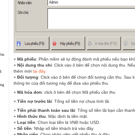
mềm
+
Mã phiếu
: Phần mềm sẽ tự động đánh mã phiếu nếu bạn khô
+
Nội dung thu chi
: Click vào ô bên để chọn nội dung thu. N
g
thêm mới
tại đây
.
+
Đối tượng
: Click vào ô bên để chọn đối tượng cần thu. Sau 
thông tin của đối tượng này để đưa vào phiếu thu.
ụng
+
Mã hóa đơn
: click ô bên để chọn Mã phiếu cần thu
+
Tiền nợ trước lãi
: Tổng số tiền nợ chưa tính lãi
+
Tiền phải thanh toán sau lãi
: Tổng số tiền lãi bạn cần thanh
+
Hình thức thu
: Mặc định là tiền mặt.
+
Loại tiền
: Chọn loại tiền là VNĐ hoặc USD.
+
Số tiền
: Nhập số tiền khách trả vào đây.
+
Nhân viên
: Chọn nhân viên viết phiếu thu ở đây.