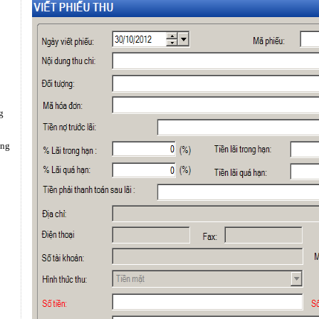
g
ụng